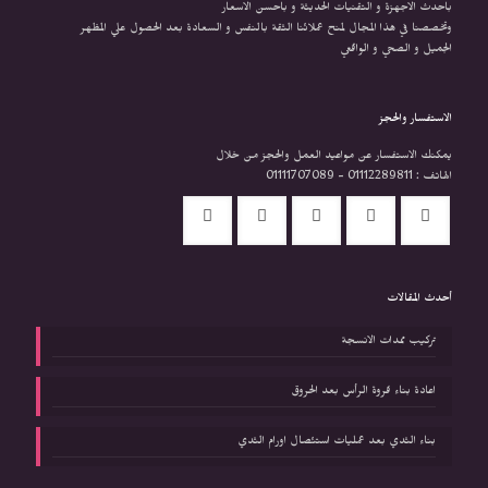
باحدث الاجهزة و التقنيات الحديثة و باحسن الاسعار
وتخصصنا في هذا المجال لمنح عملائنا الثقة بالنفس و السعادة بعد الحصول علي المظهر
الجميل و الصحي و الواقعي
الاستفسار والحجز
يمكنك الاستفسار عن مواعيد العمل والحجز من خلال
الهاتف : 01112289811 - 01111707089
أحدث المقالات
تركيب ممدات الانسجة
اعادة بناء فروة الرأس بعد الحروق
بناء الثدي بعد عمليات استئصال اورام الثدي