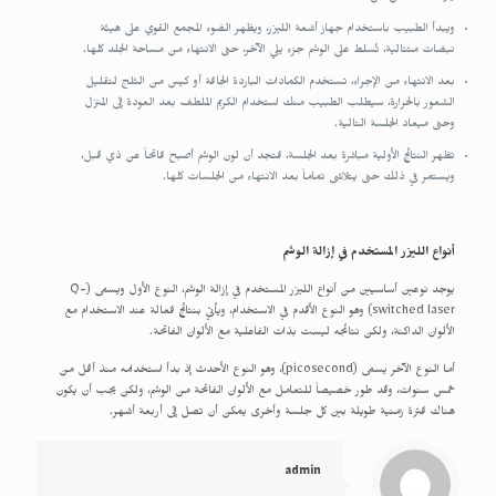
ويبدأ الطبيب باستخدام جهاز أشعة الليزر، ويظهر الضوء المجمع القوي على هيئة
نبضات متتالية، تُسلط على الوشم جزء يلي الآخر، حتى الانتهاء من مساحة الجلد كلها.
بعد الانتهاء من الإجراء، تستخدم الكمادات الباردة الجافة أو كيس من الثلج لتقليل
الشعور بالحرارة، سيطلب الطبيب منك استخدام الكريم الملطف بعد العودة إلى المنزل
وحتى ميعاد الجلسة التالية.
تظهر النتائج الأولية مباشرة بعد الجلسة، فتجد أن لون الوشم أصبح فاتحاً عن ذي قبل،
ويستمر في ذلك حتى يتلاشى تماماً بعد الانتهاء من الجلسات كلها.
أنواع الليزر المستخدم في إزالة الوشم
يوجد نوعين أساسيين من أنواع الليزر المستخدم في إزالة الوشم، النوع الأول ويسمى (Q-
switched laser) وهو النوع الأقدم في الاستخدام، ويأتي بنتائج فعالة عند الاستخدام مع
الألوان الداكنة، ولكن نتائجه ليست بذات الفاعلية مع الألوان الفاتحة.
أما النوع الآخر يسمى (picosecond)، وهو النوع الأحدث إذ بدأ استخدامه منذ أقل من
خمس سنوات، وقد طور خصيصاً للتعامل مع الألوان الفاتحة من الوشم، ولكن يجب أن يكون
هناك فترة زمنية طويلة بين كل جلسة وأخرى يمكن أن تصل إلى أربعة أشهر.
admin