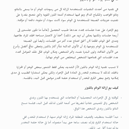
ما هي تقنية إزالة الوشم بالليزر
هي تقنية من أحدث التقنيات المستخدمة لإزالة كل من رسومات الوشم أو ما يسمى بالتاتو،
وتاتو الحواجب والمكياج الدائم، ويتم فيها استخدام أشعة الليزر القوية والتي تتمتع بقدرة على
تفتيت جزيئات الصبغة المستخدمة في الوشم سواء كانت سوداء أو ملونة، دائمة أو مؤقتة.
ويتم الإجراء على عدة جلسات يحدد عددها طبيب التجميل (غالباً ما تكون جلستين إلى
أربعة جلسات ولكنها يمكن أن تزيد عن ذلك) آخذاً في الاعتبار مساحة الجلد المراد علاجها،
ومدى عمق الوشم، فكلما كان أعمق احتاج عدد أكبر من الجلسات، وأيضاً لون الصبغة
المستخدمة في الوشم ونوعها، إذ أن الألوان الداكنة تتأثر أكثر بالليزر وتعطى نتائج أفضل وأسرع
عن الألوان الفاتحة، ولون البشرة نفسه، وعمر الشخص، ومكان الوشم، فكل تلك العوامل تحدد
عدد الجلسات التي يحتاجها الشخص ليتخلص من الوشم نهائياً.
لا تسبب تقنية إزالة الوشم بالليزر الألم الشديد، يمكن فقط الشعور ببعض الوخز أو الحرارة
بالجلد، لذلك لا يستخدم المخدر في العادة قبل الإجراء، ولكن يمكن استشارة الطبيب في مدى
إمكانية وضع بعض الكريم المخدر أو استخدام حقنة تخدير موضعي قبل البدء بالجلسة.
كيف يتم إزالة الوشم بالليزر
كوقاية في كل الإجراءات التجميلية أو العلاجات التي يُستخدم بها الليزر، يرتدي
الشخص واق للعينين تفادياً لتضررها من أشعة الليزر، لذلك قبل البدء بجلسة مسح
التاتو بالليزر يرتدي الشخص هذا الواقي.
تبدأ الجلسة بتنظيف وتجفيف المنطقة المراد إزالة الوشم منها، ثم استخدام المخدر، ففي
حالة استخدام الكريم يُترك نصف ساعة حتى يبدأ مفعوله، أما في حالة حقنة التخدير
يترك مدة أقل من ذلك.