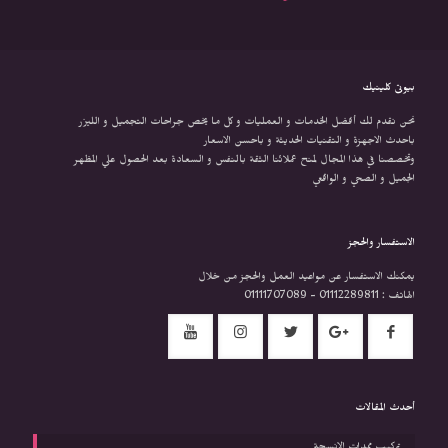
بيوتى كلينيك
نحن نقدم لك أفضل الخدمات و العمليات و كل ما يخص جراحات التجميل و الليزر
باحدث الاجهزة و التقنيات الحديثة و باحسن الاسعار
وتخصصنا في هذا المجال لمنح عملائنا الثقة بالنفس و السعادة بعد الحصول علي المظهر
الجميل و الصحي و الواقعي
الاستفسار والحجز
يمكنك الاستفسار عن مواعيد العمل والحجز من خلال
الهاتف : 01112289811 - 01111707089
أحدث المقالات