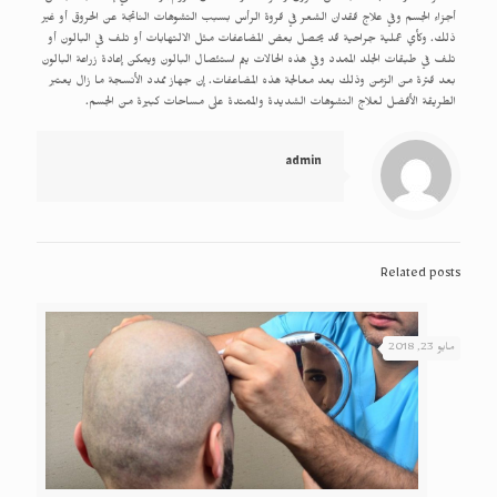
أجزاء الجسم وفي علاج فقدان الشعر في فروة الرأس بسبب التشوهات الناتجة عن الحروق أو غير
ذلك. وكأي عملية جراحية قد يحصل بعض المضاعفات مثل الالتهابات أو تلف في البالون أو
تلف في طبقات الجلد الممدد وفي هذه الحالات يتم استئصال البالون ويمكن إعادة زراعة البالون
بعد فترة من الزمن وذلك بعد معالجة هذه المضاعفات. إن جهاز ممدد الأنسجة ما زال يعتبر
الطريقة الأفضل لعلاج التشوهات الشديدة والممتدة على مساحات كبيرة من الجسم.
admin
Related posts
مايو 23, 2018