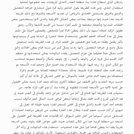
رادوفان الذي استطاع اعادة بناء منطقة الصدر لاحدى المريضات بعد خضوعها لعملية
استئصال الثدي. ومن هذه الطريقة يقول الدكتور وليد قرة شولي استشاري جراحة التجميل
والترميم والحروق بمستشفى الحمادي بالرياض: ان تمديد الأنسجة وتكبيرها مع ذلك طريقة
قديمة جداً حيث إنها مرتبطة بعادات بعض القبائل الافريقية والذين كانوا يستخدمون بعض
الحلقات المعدنية وبأحجام مختلفة في تكبير أجزاء معينة من الجسم كالشفة والأذن, وحتى
تطويل الرقبة اعتقاداً منهم بأن ذلك يعطي جمالاً مميزاً للشخص, ويحصلون أحياناً على تكبير
يصل إلى عدة أضعاف الحجم الطبيعي وباستخدام حلقة صغيرة في البداية ومن ثم يستبدلونها
بأكبر بقليل وهكذا تدريجياً حتى يحصلون على الحجم المراد. إن هذه الطريقة باتت تستعمل
بشكل واسع في جراحة التجميل, وأنها زادت بشكل كبير من نسبة نجاح بعض الحالات والتي
كانت تشكل عبئاً حقيقياً على جراح التجميل, وهذه البالونات يمكن استخدامها في معظم
أنحاء الجسم مثل فروة الرأس والوجه والصدر .. إلخ, وتوجد بأشكال وأحجام متنوعة لتتناسب
مع المكان الذي يراد زرعه فيها. طريقة الاستخدام بعد اختيار شكل وحجم ممدد الأنسجة يتم
زراعته تحت جلد المنطقة المراد تكبيرها, وذلك بمحاذاة المنطقة المصابة من الجسم والمراد
استئصالها مع وجود صمام خاص لحقنه بالسوائل, يتم الحقن التدريجي كل ثلاثة أيام أو أكثر
حسب سرعة التمديد والتي تختلف من منطقة لأخرى وبذلك وبعد فترة زمنية يمكن الحصول
على كمية كافية من الأنسجة الممددة المطلوبة في إعادة بناء أو ترميم الجزء المراد علاجه, من
سلبيات هذه الطريقة أنها تحتاج إلى أكثر من تداخل جراحي واحد وتحتاج إلى الصبر حيث إن
هذا البالون المزروع تحت الجلد يشكل إزعاجاً لبعض المرضى حيث الشكل الغير مألوف بسبب
تضخم أحد أجزاء الجسم والذي يحتاج إلى الحقن المستمر لفترة زمنية طويلة قد تصل إلى
شهرين أو أكثر حسب حجم الممدد وخلال هذه الفترة يتطلب من المريض مراجعة العيادة أو
المستشفى مرتين أسبوعياً من أجل حقن السوائل. أما إيجابيات هذه الطريقة فهي الحصول على
أنسجة من منطقة قريبة جداً من المكان المصاب حيث تكون خواص الجلد ولونه بنفس الدرجة
تقريباً وهذا ما يعطي نجاحاً مميزاً لمثل هذه العمليات. تستخدم هذه البالونات في إزالة آثار
التشوهات والندب الناتجة عن الحروق والحوادث واستئصال الأورام, وكذلك في إعادة بناء بعض