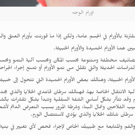
اورام الوجه
ارنة بالأورام في الجسم عامة، ولكن إذا ما قورنت بأورام العنق والر
ما الأورام الحميدة والأورام الخبيثة.
تصانيف مختلفة ومتنوعة بحسب المكان وبحسب آلية النمو وبحسب ألية 
راسات الحديثة والتي تقلل من نمو الأورام أو تمنع إجراء الجراحة
رام الخبيثة، وهنالك بعض الأورام الحميدة التي تتحول إلى خبيثة
لية الانتقال الخاصة بها، فهنالك سرطان قاعدي الخلايا والذي يح
فم وقد تتأثر بشكل أساسي الشفة السفلية وتبدأ بشكل تقشرات با
ب الفلاحين وعمال البناء وشرطة المرور بسبب التعرض الدائم لأ
ى سرطان شائك الخلايا والذي يؤدي لاستئصال الورم.
فم والمتابعة مع طبيبك الخاص لإجراء فحص لأي تغيير في بنية الج