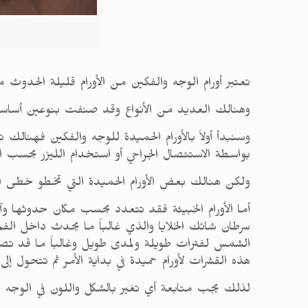
تعتبر أورام الوجه والفكين من الأورام قليلة الحدوث مق
وهنالك العديد من الأنواع وقد صنفت بنوعين أساسيين ه
وسنبدأ أولاً بالأورام الحميدة للوجه والفكين فهنالك 
بواسطة الاستئصال الجراحي أو استخدام الليزر بحسب الد
ولكن هنالك بعض الأورام الحميدة التي تخطو خطى الأو
أما الأورام الخبيثة فقد تتعدد بحسب مكان حدوثها وآ
سرطان شائك الخلايا والذي غالباً ما يحدث داخل ال
الشمس لفترات طويلة ولمدى طويل وغالباً ما قد تصي
هذه القشرات لأورام حميدة في بداية الأمر ثم تتحول إل
لذلك يجب متابعة أي تغير بالشكل واللون في الوجه وال