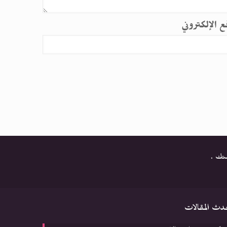
قع الإلكتروني
متك .
دث المقالات