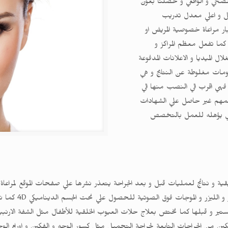
الصحي و الواقعي و حصلنا بعون
يل و اعلي معدل تدريب
تبار مراعاة خصوصية المريض او
ما تفعل معظم المراكز و
الميديا و الاعلانات المدفوعة
ات مغلوطة عن النتايج و هي
 فهي اقرب الي النصب منها الي
عظمهم غير حاصل علي الشهادات
ذي يؤهله للعمل بالتخصص
قية و نتائج لعمليات قبل و بعد الجراحة يتعذر نشرها علي صفحات الموقع لم
الجمال و نحت و تنسيق
جستير و قبلها كما نختص بعلاج حلات العيوب الخلقية للأطفال مثل الشفة الا
كين من الجراحات التابعة لجراحة التجميل مثل كسور الوجه و الفكين و اورام الو