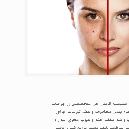
راعاة خصوصية المريض نحن متخصصون في جراحات
 القوام باستخدام اجهزة الفيزر و الليزر و الموجات فوق الصوتية للحصول علي نحت الجسم الديناميكي 4D كما نقوم بعمل محاضرات و اعطاء كورسات لجراحي
رنبية و شق سقف الحلق و عيوب مجري البول و
جه السرطانية وأيضا تنضم جراحة اليد و توصيل