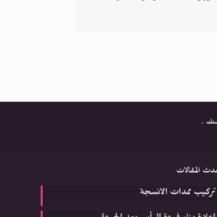
متك .
دث المقالات
تركيب ممدات الانسجة