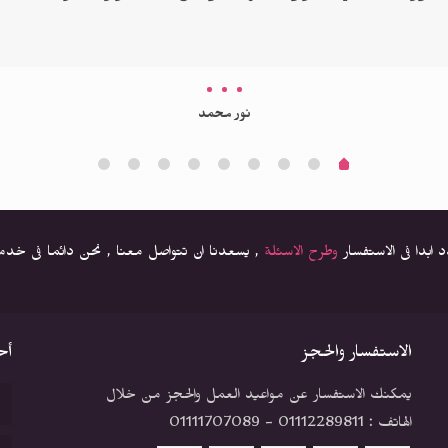
نور محمد‏
دد ابدا فى الاستفسار
وطرح الاسئلة
, يسعدنا ان تتواصل معنا , نحن دائما فى خد
الاستفسار والحجز
أح
يمكنك الاستفسار عن مواعيد العمل والحجز من خلال
الهاتف : 01112289811 - 01111707089