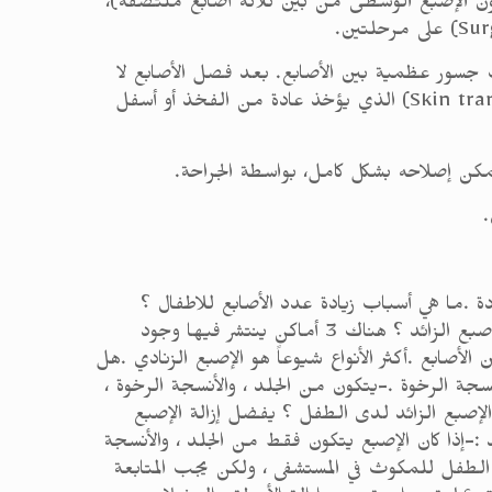
كون الإصبع الوسطى من بين ثلاثة أصابع ملتصقة)،
الرخو (Soft tissue) فقط، وأحيانًا تكون هناك جسور عظمية بين الأصابع. بعد فصل الأصابع لا
يمكن إغلاق المنطقة التي كشفتها العملية بواسطة الخياطة (Suturation)، ويجب إضافة زرع جلدي (Skin transplantation) الذي يؤخذ عادة من الفخذ أو أسفل
يمكن إصلاحه بشكل كامل، بواسطة الجراحة.
.
ادة .ما هي أسباب زيادة عدد الأصابع للاطفال ؟
السبب الرئيسي غير معروف ، ولكن يعتقد أن السبب هو خلل جيني يحدث عند تكون الجنين .ما هي أماكن تواجد الإصبع الزائد ؟ هناك 3 أماكن ينتشر فيها وجود
الأصابع .أكثر الأنواع شيوعاً هو الإصبع الزنادي .هل
تكون من الجلد ، والأنسجة الرخوة .-يتكون من الجلد ، والأنسجة الرخوة ،
 الإصبع الزائد لدى الطفل ؟ يفضل إزالة الإصبع
 :-إذا كان الإصبع يتكون فقط من الجلد ، والأنسجة
ج الطفل للمكوث في المستشفى ، ولكن يجب المتابعة