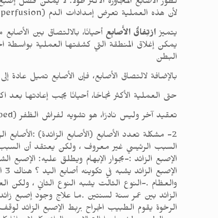
تطور الأصابع المجاورة الأكثر طولاً. لا يمكن فصل 
لأن هذه العملية تعرض إمدادات الدم (Blood perfusion) للأصبع للخطر. في هذه الحالات يتم إجراء الجراحة (Surgery) على مرحلتين.
يتميز
ارْتِفاقُ الأَصابِع
البطن
بالإضافة لالتصاق الأصابع، فإن الأصابع تميل عادة إ
حتى العملية الأكثر نجاحًا، أحيانًا يجب إعادتها بعد اكت
تعقيد آخر وليس نادرًا، هو تشويه لفراش الظفر (Nail bed) بسبب الفصل.
2- مشكلة تعدد الأصابع (الأصابع الزائدة) :الأصابع ا
الإصبع الزائد :-بجوار الإبهام ويطلق عليه: الإصبع ال
ال
والعظام .-النوع الثالت يشبه النوع الثاني ، ولكن ال
الزائد بين عمر سنة لسنتين .ما علاج وجود إصبع زائد
الرخوة يقوم الطبيب الجراح بربط الإصبع الزائد لوقف