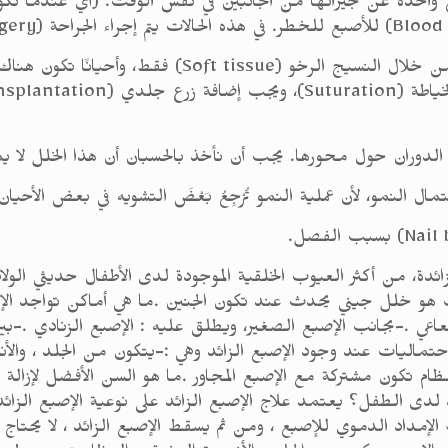
إصبع واحدة عن جيرانها من الجانبين في نفس الوقت. (أي عندما ت
أحيانًا، بالالتصاق بين الأصابع من خلال النسيج 
لى الدوران حول محورها. يجب أن نأخذ بالحسبان أن هذا الخلل لا 
مال النمو، لأن عملية النمو تُرْجِعُ بَعْضَ التشويه في بعض الأحيان
لزائدة، من أكثر العيوب الخلقية الموجودة لدى الأطفال حديثي الول
شعاعي .-بجانب الإصبع الصغير، ويطلق عليه : الإصبع الزنادي .-بين 
إصبع الزائد يشبه في تكوينه أصابع اليد ؟ هناك 3 احتماليات عند وجود الإصبع الزائد وهي :-ي
عظام تكون مشتركة مع الإصبع المجاور .ما هو السن الأفضل لإزالة
 لدى الطفل؟ يعتمد علاج الإصبع الزائد على نوعية الإصبع الزائد
 الإمداد الدموي للإصبع ، ومن ثم يسقط الإصبع الزائد ، لا يحتا