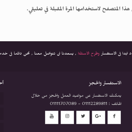
 هذا المتصفح لاستخدامها المرة المقبلة في تعليقي.
دد ابدا فى الاستفسار
وطرح الاسئلة
, يسعدنا ان تتواصل معنا , نحن دائما فى خد
الاستفسار والحجز
أح
يمكنك الاستفسار عن مواعيد العمل والحجز من خلال
الهاتف : 01112289811 - 01111707089