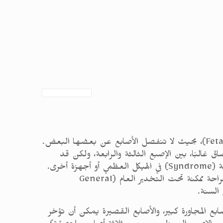
او ارْتِفاقَ الأَصابِع (Syndactyly) هو حالة ناتجة عن خلل خِلقي يحدث أثناء التطور الجنيني (Fetation)، بحيث لا تنفصل الأصابع عن بعضها البعض.
غالبًا، بين الإصبع الثالثة والرابعة، ولكن قد
يحدث أيضًا التصاق لعدد أكبر من الأصابع، وأحيانًا كلها. في بعض الأحيان تكون ظاهرة ارْتِفاق الأَصابِع جزءًا من متلازمة (Syndrome) في الهيكل العظمي أو أجهزة أخرى.
يتم عادة، فصل الأصابع في جيل سنة، حيث إنه في هذا الجيل يكون هناك نضوج أفضل لأجهزة القلب والرئة، وتكون الجراحة ممكنة تحت التخدير العام (General
بع المجاورة كبير، والأصابع القصيرة يمكن أن تؤخر