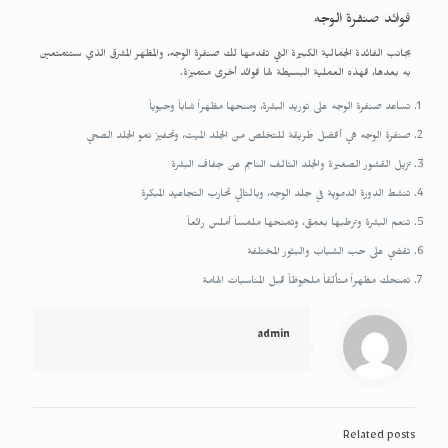
فوائد صنفرة الوجه
بجانب الفائدة الجمالية الكبيرة التي تقدمها لك صنفرة الوجه، والمظهر المشرق الذي ستتمتعين
به بعدها، فهذه العملية البسيطة لها فوائد أخرى متميزة.
تساعد صنفرة الوجه على توريد البشرة، ومنحها مظهراً شاباً وحيوياً
صنفرة الوجه هي أفضل طريقة للتخلص من الجلد الميت، وتحفيز نمو الجلد الصحي
تزيل القشور الصغيرة والجلد التالف الناجم عن جفاف البشرة
تنشط الدورة الدموية في جلد الوجه، وبالتالي تحارب التجاعيد المبكرة
تنعم البشرة وترطبها بعمق، وتمنحها ملمساً أملس رائعاً
تقضي على حب الشباب والبثور المختلفة
تمنحك مظهراً متألقاً ملحوظاً قبل المناسبات الهامة
admin
Related posts