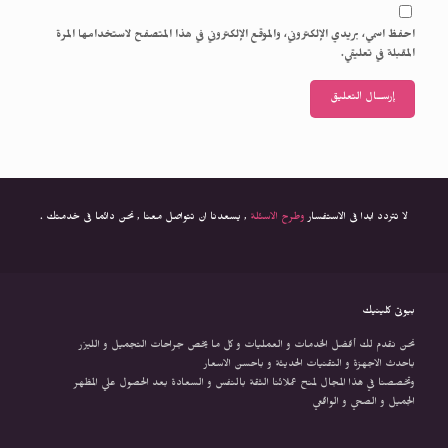
احفظ اسمي، بريدي الإلكتروني، والموقع الإلكتروني في هذا المتصفح لاستخدامها المرة
المقبلة في تعليقي.
لا تتردد ابدا فى الاستفسار
وطرح الاسئلة
, يسعدنا ان تتواصل معنا , نحن دائما فى خدمتك .
بيوتى كلينيك
نحن نقدم لك أفضل الخدمات و العمليات و كل ما يخص جراحات التجميل و الليزر
باحدث الاجهزة و التقنيات الحديثة و باحسن الاسعار
وتخصصنا في هذا المجال لمنح عملائنا الثقة بالنفس و السعادة بعد الحصول علي المظهر
الجميل و الصحي و الواقعي