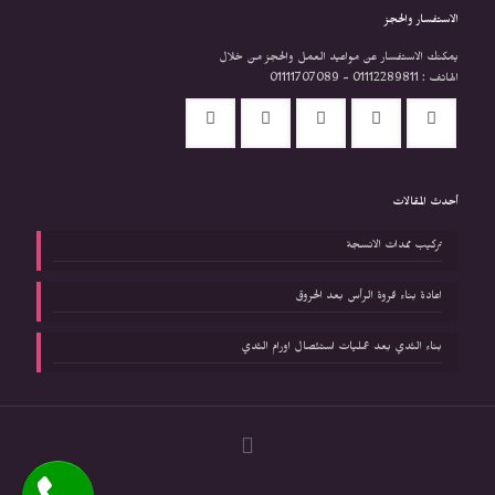
الاستفسار والحجز
يمكنك الاستفسار عن مواعيد العمل والحجز من خلال
الهاتف : 01112289811 - 01111707089
أحدث المقالات
تركيب ممدات الانسجة
اعادة بناء فروة الرأس بعد الحروق
بناء الثدي بعد عمليات استئصال اورام الثدي