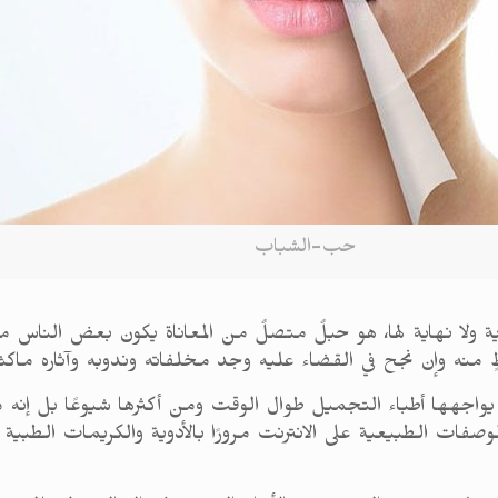
حب-الشباب
اية ولا نهاية لها، هو حبلٌ متصلٌ من المعاناة يكون بعض الن
ٍ منه وإن نجح في القضاء عليه وجد مخلفاته وندوبه وآثاره ماكث
يواجهها أطباء التجميل طوال الوقت ومن أكثرها شيوعًا بل إنه 
فات الطبيعية على الانترنت مرورًا بالأدوية والكريمات الطبية وا