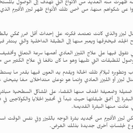
مه ظهرت منه العديد من الأنواع التي تهدف إلى الوصول بالمستخ
روا عن شكواهم منها، من ضمن تلك الأنواع ظهر ليزر الأفيرم الذ
شنال ليزر والذي كانت تعتمد فكرته على إحداث أقل ضررٍ ممكنٍ بالط
الجلد فيخترقها ويعبر منها إلى الطبقة الداخلية والتي ينتشر في
ي تفوق فيها على علاج الليزر العادي أهمها سرعة التعافي وتخفيف 
لوصول للطبقات التي تليها وهو ما كان نافعًا في علاج الكثير من 
طويره ليلائم تلك الحالة ويقدم يد العون فيها بقدر ما يستطيع
شنال ليزر أو الليزر العادي وإنما هو نوعان متداخلان معًا يتيحا
 ضئيلة وضعيفة الهدف منها القضاء على المشاكل السطحية مباشرةً 
البشرة إلى أعمق طبقاتها حيث تبدأ في تحفيز الخلايا والكولاجين 
 عانت منها البشرة القديمة.
كن ليزر الأفيرم من تجديد بشرة الوجه بالليزر وفي نفس الوقت 
وع لجلساتٍ أخرى جديدة بذلك الغرض.