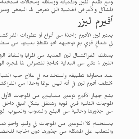
ومع تقدم الليزر وتقنياته ووسائله ومجالات استخدا
المشاكل والأعراض الجانبية التي تعرض لها البعض وعب
أفيرم ليزر
يعتبر ليزر الأفيرم واحدًا من أنواع أو تطورات الفراك
في شعاعٍ قويٍ يتم توجيهه نحو نقطةٍ بعينها من سطح 
يمتلك الفراكشنال ليزر العديد من المزايا والنقاط الت
الليزر لم تكن من البداية بحاجةٍ للتعرض لها لمجرد ا
عند محاولة تطبيقه واستخدامه في علاج حب الشباب وت
يختلف أفيرم ليزر في أنه ليس نوعًا واحدًا من الفراك
يشع جهاز الأفيرم نوعين متباينين من الموجات الأولى
الموجات الثانية فهي قوية وتنتقل بشكلٍ عميقٍ داخل 
من جذورها وخالية من البقع والندوب والعيوب التي
باستخدام كلا النوعين من الموجات في وقتٍ واحدٍ تم
والتغلب على المشكلة من جذورها دون الحاجة للخض