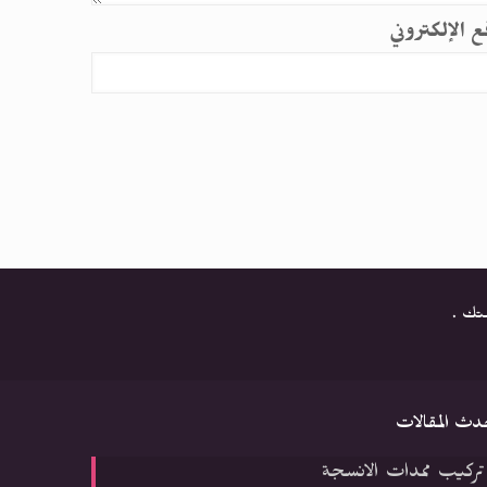
قع الإلكتروني
متك .
دث المقالات
تركيب ممدات الانسجة